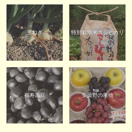
玉ねぎ
特別栽培米コシヒカリ
福寿黒豆
安曇野の果物