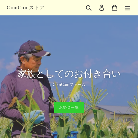
コ
検索
ログイン
カート
ComComストア
ン
テ
ン
ツ
に
ス
キ
ッ
プ
す
家族としてのお付き合い
る
ComComファーム
お野菜一覧