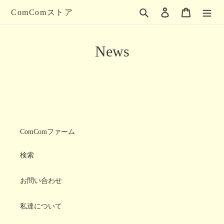
コ
検索
ログイン
カート
ComComストア
ン
テ
ン
ツ
News
に
ス
キ
ッ
プ
す
る
ComComファーム
検索
お問い合わせ
私達について