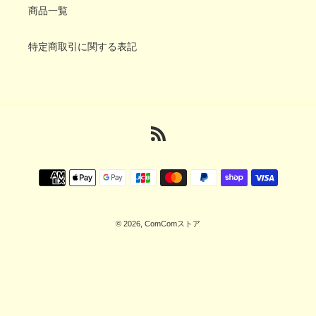
商品一覧
特定商取引に関する表記
RSS
決
済
方
法
© 2026,
ComComストア
右
と
左